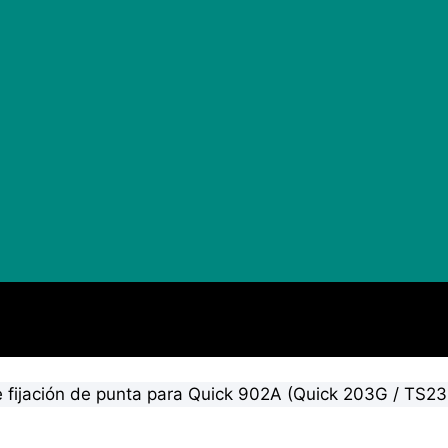
 fijación de punta para Quick 902A (Quick 203G / TS2